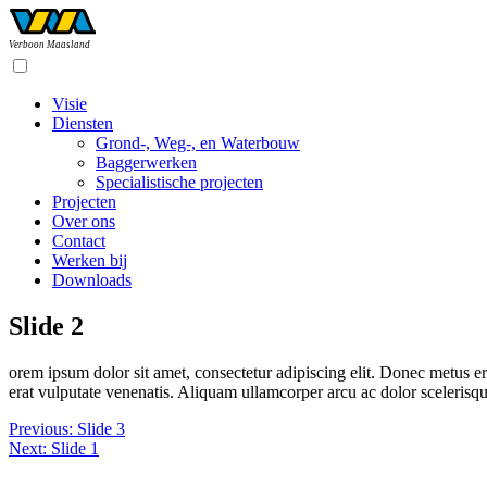
Verboon Maasland
Visie
Diensten
Grond-, Weg-, en Waterbouw
Baggerwerken
Specialistische projecten
Projecten
Over ons
Contact
Werken bij
Downloads
Slide 2
orem ipsum dolor sit amet, consectetur adipiscing elit. Donec metus era
erat vulputate venenatis. Aliquam ullamcorper arcu ac dolor scelerisque
Bericht
Previous:
Slide 3
Next:
Slide 1
navigatie